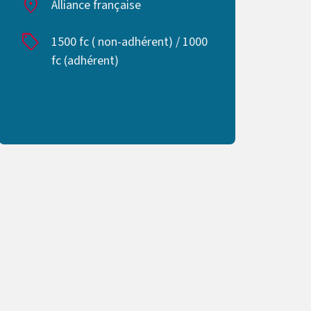
location_on
Alliance française
sell
1500 fc ( non-adhérent) / 1000
fc (adhérent)