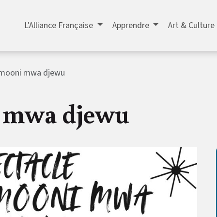
L'Alliance Française
Apprendre
Art & Culture
 mooni mwa djewu
 mwa djewu