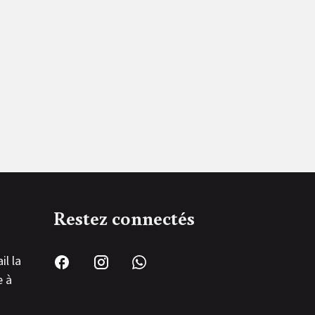
Restez connectés
il la
e à