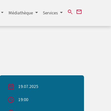
mail
search
Médiathèque
Services
calendar_month
19.07.2025
schedule
19:00